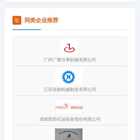
究院为桥梁，长期与各大院校、研究机构保持密切的交流与
合作，同时不断吸纳引进国内外先进技术和管理人才，开发
拥有自主创新的优质品牌，满足不同工业领域客户的需求。
同类企业推荐
杰能环保拥有卧螺式离心机多项国家生产专利，秉承“做***
好的固液分离设备”的产品理念，在市场竞争异常激烈的今
天，凭借强大的技术支持和高效的售后服务，杰能依然完成
了全方位、多层次的市场布局。目前，公司的销售网络已经
广州广重分离机械有限公司
遍布中国境内多个省市。
杰能环保，2009年被评为“中国环保行业十大影响力品牌”，
并荣获“省重质量守承诺创品牌三满意单位”“重质量守诚信优
秀示范单位”“浙江省产品质量达标AAA单位”“中国环保行业
江苏佳能机械制造有限公司
***具发展潜力企业”等多项荣誉。
“卓越的品质，杰出的性能，优良的服务，合理的价格”是公
司对广大客户的承诺。满足客户的需要，是我们永恒的追
成都西部石油装备股份有限公司
求！